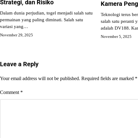
Strategi, dan Risiko
Kamera Pengi
Dalam dunia perjudian, togel menjadi salah satu
Teknologi terus b
permainan yang paling diminati. Salah satu
salah satu peranti 
variasi yang…
adalah DV188. K
November 29, 2025
November 5, 2025
Leave a Reply
Your email address will not be published.
Required fields are marked
*
Comment
*