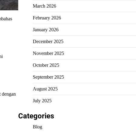
March 2026
February 2026
embahas
January 2026
December 2025
November 2025
ni
October 2025
September 2025
August 2025
t dengan
July 2025
Categories
Blog