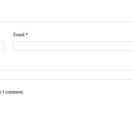
Email
*
me I comment.