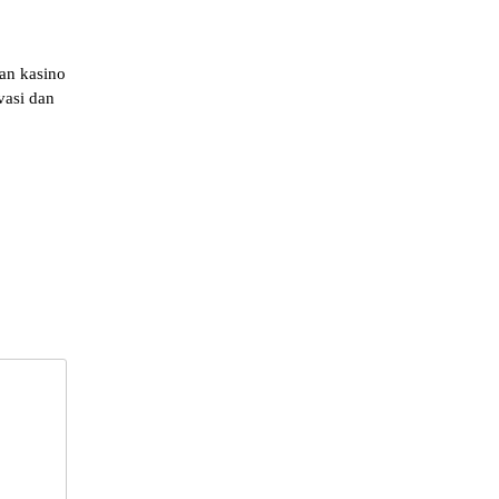
an kasino
vasi dan