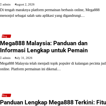
admin
August 2, 2026
Di tengah maraknya platform permainan berbasis online, Mega888
menonjol sebagai salah satu aplikasi yang digandrungi…
Blog
Mega888 Malaysia: Panduan dan
Informasi Lengkap untuk Pemain
admin
July 31, 2026
Mega888 Malaysia telah menjadi topik populer di kalangan pecinta jud
online. Platform permainan ini dikenal…
Blog
Panduan Lengkap Mega888 Terkini: Fitu