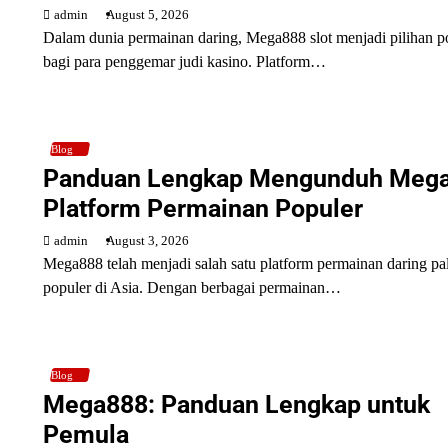
admin
August 5, 2026
Dalam dunia permainan daring, Mega888 slot menjadi pilihan p
bagi para penggemar judi kasino. Platform…
Blog
Panduan Lengkap Mengunduh Mega
Platform Permainan Populer
admin
August 3, 2026
Mega888 telah menjadi salah satu platform permainan daring pa
populer di Asia. Dengan berbagai permainan…
Blog
Mega888: Panduan Lengkap untuk
Pemula