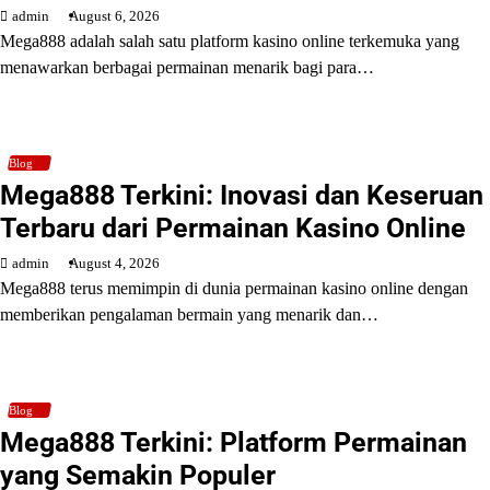
admin
August 6, 2026
Mega888 adalah salah satu platform kasino online terkemuka yang
menawarkan berbagai permainan menarik bagi para…
Blog
Mega888 Terkini: Inovasi dan Keseruan
Terbaru dari Permainan Kasino Online
admin
August 4, 2026
Mega888 terus memimpin di dunia permainan kasino online dengan
memberikan pengalaman bermain yang menarik dan…
Blog
Mega888 Terkini: Platform Permainan
yang Semakin Populer