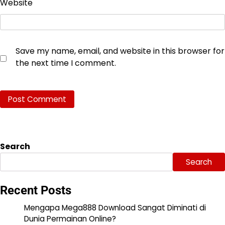
Website
Save my name, email, and website in this browser for
the next time I comment.
Search
Search
Recent Posts
Mengapa Mega888 Download Sangat Diminati di
Dunia Permainan Online?