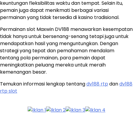
keuntungan fleksibilitas waktu dan tempat. Selain itu,
pemain juga dapat menikmati berbagai variasi
permainan yang tidak tersedia di kasino tradisional.
Permainan slot Maxwin DV188 menawarkan kesempatan
tidak hanya untuk bersenang-senang tetapi juga untuk
mendapatkan hasil yang menguntungkan. Dengan
strategi yang tepat dan pemahaman mendalam
tentang pola permainan, para pemain dapat
meningkatkan peluang mereka untuk meraih
kemenangan besar.
Temukan informasi lengkap tentang
dv188 rtp
dan
dv188
rtp slot