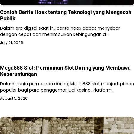
Contoh Berita Hoax tentang Teknologi yang Mengecoh
Publik
Dalam era digital saat ini, berita hoax dapat menyebar
dengan cepat dan menimbulkan kebingungan di…
July 21, 2025
Mega888 Slot: Permainan Slot Daring yang Membawa
Keberuntungan
Dalam dunia permainan daring, Mega888 slot menjadi pilihan
populer bagi para penggemar judi kasino. Platform…
August 5, 2026