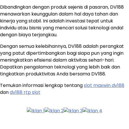
Dibandingkan dengan produk sejenis di pasaran, DV188
menawarkan keunggulan dalam hal daya tahan dan
kinerja yang stabil. Ini adalah investasi tepat untuk
individu atau bisnis yang mencari solusi teknologi andal
dengan biaya terjangkau.
Dengan semua kelebihannya, DV188 adalah perangkat
yang patut dipertimbangkan bagi siapa pun yang ingin
meningkatkan efisiensi dalam aktivitas sehari-hari.
Dapatkan pengalaman teknologi yang lebih baik dan
tingkatkan produktivitas Anda bersama DV188.
Temukan informasi lengkap tentang
slot maxwin dv188
dan
dv188 rtp slot