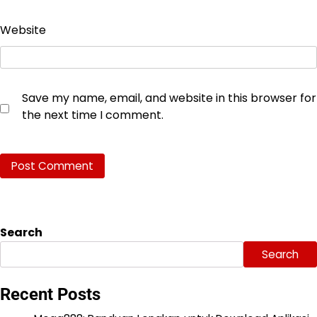
Website
Save my name, email, and website in this browser for
the next time I comment.
Search
Search
Recent Posts