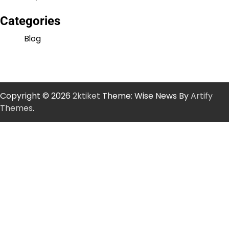
Categories
Blog
Copyright © 2026
2ktiket
Theme: Wise News By
Artify
Themes
.