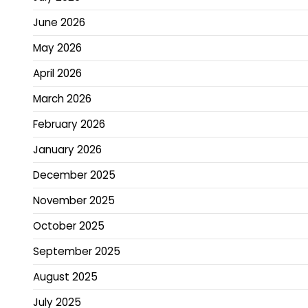
June 2026
May 2026
April 2026
March 2026
February 2026
January 2026
December 2025
November 2025
October 2025
September 2025
August 2025
July 2025