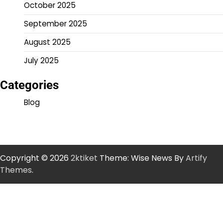
October 2025
September 2025
August 2025
July 2025
Categories
Blog
Copyright © 2026
2ktiket
Theme: Wise News By
Artify
Themes
.