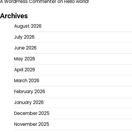
A WordPress Commenter
on
Hello world!
Archives
August 2026
July 2026
June 2026
May 2026
April 2026
March 2026
February 2026
January 2026
December 2025
November 2025