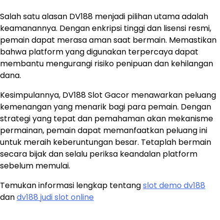
Salah satu alasan DV188 menjadi pilihan utama adalah
keamanannya. Dengan enkripsi tinggi dan lisensi resmi,
pemain dapat merasa aman saat bermain. Memastikan
bahwa platform yang digunakan terpercaya dapat
membantu mengurangi risiko penipuan dan kehilangan
dana.
Kesimpulannya, DV188 Slot Gacor menawarkan peluang
kemenangan yang menarik bagi para pemain. Dengan
strategi yang tepat dan pemahaman akan mekanisme
permainan, pemain dapat memanfaatkan peluang ini
untuk meraih keberuntungan besar. Tetaplah bermain
secara bijak dan selalu periksa keandalan platform
sebelum memulai.
Temukan informasi lengkap tentang
slot demo dv188
dan
dv188 judi slot online