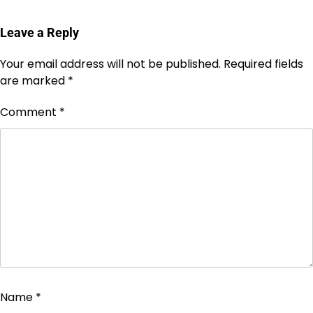
Leave a Reply
Your email address will not be published.
Required fields
are marked
*
Comment
*
Name
*