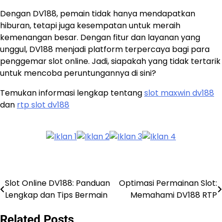
Dengan DV188, pemain tidak hanya mendapatkan
hiburan, tetapi juga kesempatan untuk meraih
kemenangan besar. Dengan fitur dan layanan yang
unggul, DV188 menjadi platform terpercaya bagi para
penggemar slot online. Jadi, siapakah yang tidak tertarik
untuk mencoba peruntungannya di sini?
Temukan informasi lengkap tentang
slot maxwin dv188
dan
rtp slot dv188
Slot Online DV188: Panduan
Optimasi Permainan Slot:
Post
Lengkap dan Tips Bermain
Memahami DV188 RTP
navigation
Related Posts