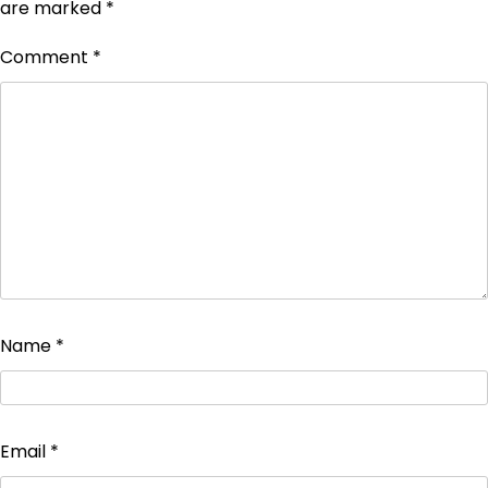
are marked
*
Comment
*
Name
*
Email
*