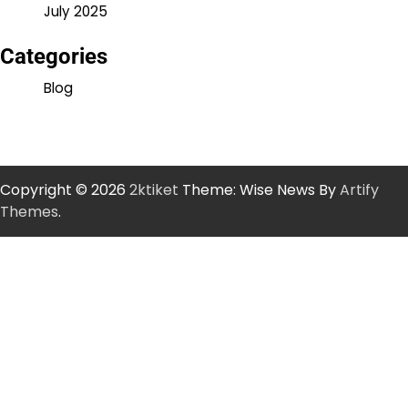
July 2025
Categories
Blog
Copyright © 2026
2ktiket
Theme: Wise News By
Artify
Themes
.