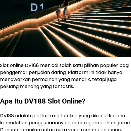
Slot online DV188 menjadi salah satu pilihan populer bagi
penggemar perjudian daring. Platform ini tidak hanya
menawarkan permainan yang menarik, tetapi juga
peluang menang yang fantastis.
Apa Itu DV188 Slot Online?
DV188 adalah platform slot online yang dikenal karena
kemudahan penggunaannya dan beragam pilihan game.
Dengan tampilan antarmuka yang ramah pengguna,