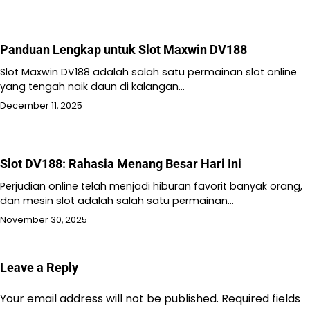
Panduan Lengkap untuk Slot Maxwin DV188
Slot Maxwin DV188 adalah salah satu permainan slot online
yang tengah naik daun di kalangan…
December 11, 2025
Slot DV188: Rahasia Menang Besar Hari Ini
Perjudian online telah menjadi hiburan favorit banyak orang,
dan mesin slot adalah salah satu permainan…
November 30, 2025
Leave a Reply
Your email address will not be published.
Required fields