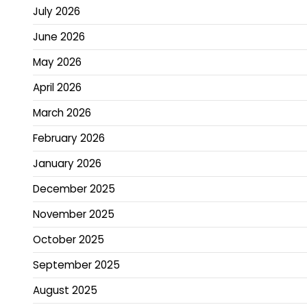
July 2026
June 2026
May 2026
April 2026
March 2026
February 2026
January 2026
December 2025
November 2025
October 2025
September 2025
August 2025