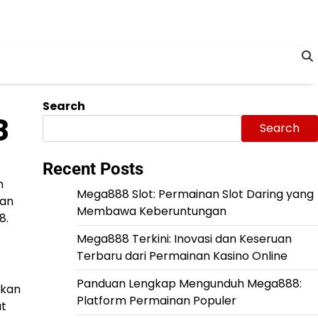
Search
8
Search
Recent Posts
n
Mega888 Slot: Permainan Slot Daring yang
ian
Membawa Keberuntungan
8.
Mega888 Terkini: Inovasi dan Keseruan
Terbaru dari Permainan Kasino Online
Panduan Lengkap Mengunduh Mega888:
akan
Platform Permainan Populer
at