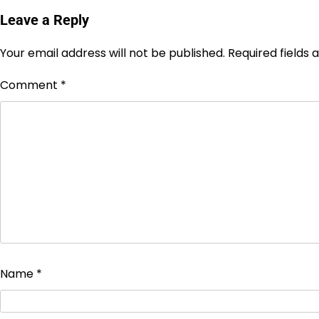
Leave a Reply
Your email address will not be published.
Required fields
Comment
*
Name
*