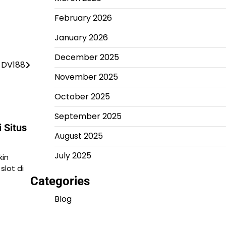
February 2026
January 2026
December 2025
e DV188
November 2025
October 2025
September 2025
 Situs
August 2025
July 2025
kin
lot di
Categories
Blog