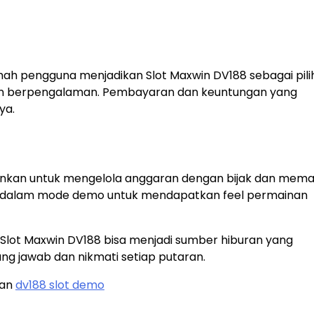
amah pengguna menjadikan Slot Maxwin DV188 sebagai pil
in berpengalaman. Pembayaran dan keuntungan yang
ya.
rankan untuk mengelola anggaran dengan bijak dan mem
ain dalam mode demo untuk mendapatkan feel permainan
Slot Maxwin DV188 bisa menjadi sumber hiburan yang
g jawab dan nikmati setiap putaran.
an
dv188 slot demo