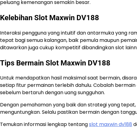
peluang kemenangan semakin besar.
Kelebihan Slot Maxwin DV188
Interaksi pengguna yang intuitif dan antarmuka yang r
tepat bagi semua kalangan, baik pemula maupun pema
ditawarkan juga cukup kompetitif dibandingkan slot lainn
Tips Bermain Slot Maxwin DV188
Untuk mendapatkan hasil maksimal saat bermain, disa
setiap fitur permainan terlebih dahulu. Cobalah berm
sebelum bertaruh dengan uang sungguhan.
Dengan pemahaman yang baik dan strategi yang tepat, 
menguntungkan. Selalu pastikan bermain dengan tanggun
Temukan informasi lengkap tentang
slot maxwin dv188
d