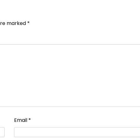
 are marked
*
Email
*