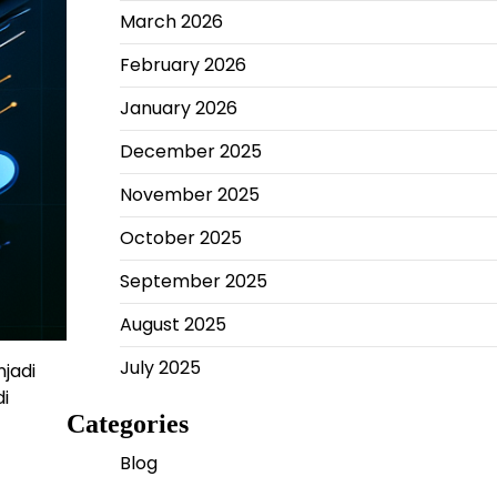
March 2026
February 2026
January 2026
December 2025
November 2025
October 2025
September 2025
August 2025
July 2025
njadi
i
Categories
Blog