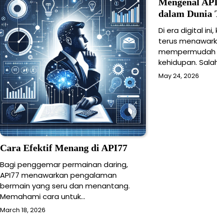
Mengenal API
dalam Dunia 
Di era digital in
terus menawark
mempermudah b
kehidupan. Sala
May 24, 2026
Cara Efektif Menang di API77
Bagi penggemar permainan daring,
API77 menawarkan pengalaman
bermain yang seru dan menantang.
Memahami cara untuk…
March 18, 2026