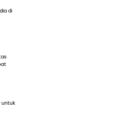
ia di
tas
pat
g untuk