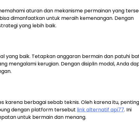
k memahami aturan dan mekanisme permainan yang tersed
ng bisa dimanfaatkan untuk meraih kemenangan. Dengan
tegi yang lebih baik.
dal yang baik. Tetapkan anggaran bermain dan patuhi ba
dang mengalami kerugian. Dengan disiplin modal, Anda da
ngan.
s karena berbagai sebab teknis. Oleh karena itu, pentin
hubung dengan platform tersebut
link alternatif api77
. Ini
mpatan untuk bermain dan menang.