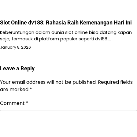
Slot Online dv188: Rahasia Raih Kemenangan Hari Ini
Keberuntungan dalam dunia slot online bisa datang kapan
saja, termasuk di platform populer seperti dv188.…
January 8, 2026
Leave a Reply
Your email address will not be published.
Required fields
are marked
*
Comment
*