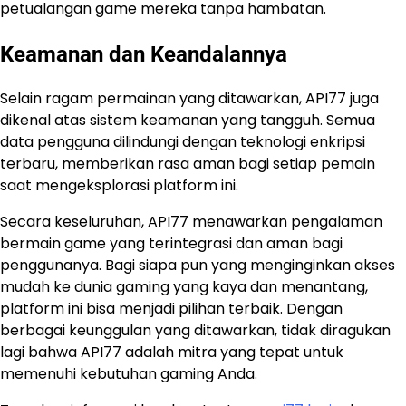
petualangan game mereka tanpa hambatan.
Keamanan dan Keandalannya
Selain ragam permainan yang ditawarkan, API77 juga
dikenal atas sistem keamanan yang tangguh. Semua
data pengguna dilindungi dengan teknologi enkripsi
terbaru, memberikan rasa aman bagi setiap pemain
saat mengeksplorasi platform ini.
Secara keseluruhan, API77 menawarkan pengalaman
bermain game yang terintegrasi dan aman bagi
penggunanya. Bagi siapa pun yang menginginkan akses
mudah ke dunia gaming yang kaya dan menantang,
platform ini bisa menjadi pilihan terbaik. Dengan
berbagai keunggulan yang ditawarkan, tidak diragukan
lagi bahwa API77 adalah mitra yang tepat untuk
memenuhi kebutuhan gaming Anda.