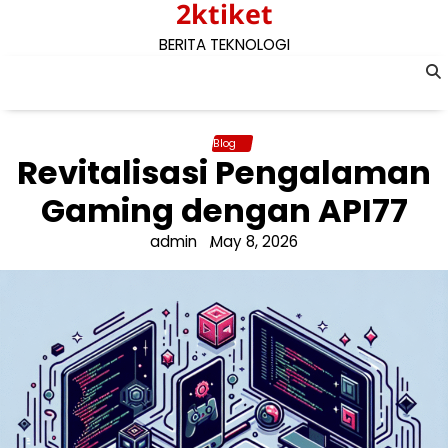
2ktiket
Skip
to
BERITA TEKNOLOGI
content
Blog
Revitalisasi Pengalaman
Gaming dengan API77
admin
May 8, 2026