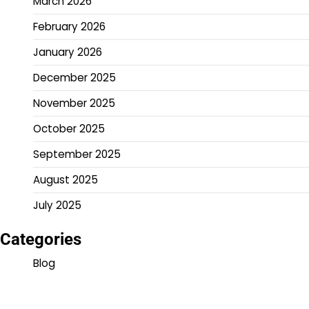
March 2026
February 2026
January 2026
December 2025
November 2025
October 2025
September 2025
August 2025
July 2025
Categories
Blog