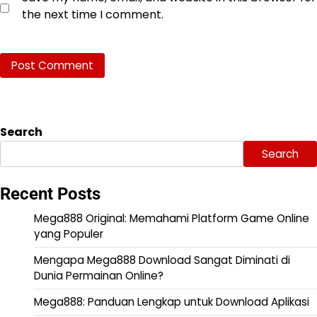
the next time I comment.
Search
Search
Recent Posts
Mega888 Original: Memahami Platform Game Online
yang Populer
Mengapa Mega888 Download Sangat Diminati di
Dunia Permainan Online?
Mega888: Panduan Lengkap untuk Download Aplikasi