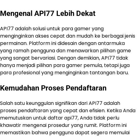
Mengenal API77 Lebih Dekat
API77 adalah solusi untuk para gamer yang
menginginkan akses cepat dan mudah ke berbagai jenis
permainan. Platform ini didesain dengan antarmuka
yang ramah pengguna dan menawarkan pilihan game
yang sangat bervariasi. Dengan demikian, API77 tidak
hanya menjadi pilihan para gamer pemula, tetapi juga
para profesional yang menginginkan tantangan baru.
Kemudahan Proses Pendaftaran
Salah satu keunggulan signifikan dari API77 adalah
proses pendaftaran yang cepat dan efisien. Ketika Anda
memutuskan untuk daftar api77, Anda tidak perlu
khawatir mengenai prosedur yang rumit. Platform ini
memastikan bahwa pengguna dapat segera memulai