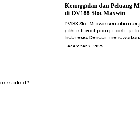
Keunggulan dan Peluang M
di DV188 Slot Maxwin
DV188 Slot Maxwin semakin menj
pilihan favorit para pecinta judi o
Indonesia. Dengan menawarkan
December 31, 2025
 are marked
*