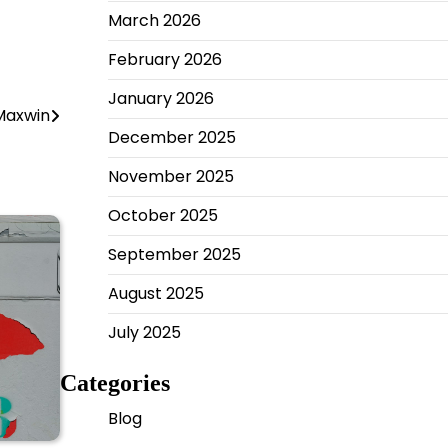
March 2026
February 2026
January 2026
Maxwin
December 2025
November 2025
October 2025
September 2025
August 2025
July 2025
Categories
Blog