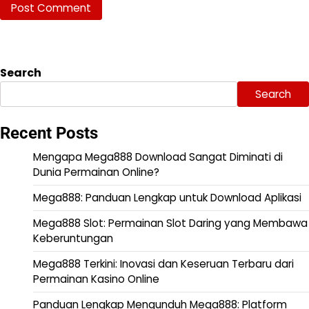
Search
Search
Recent Posts
Mengapa Mega888 Download Sangat Diminati di
Dunia Permainan Online?
Mega888: Panduan Lengkap untuk Download Aplikasi
Mega888 Slot: Permainan Slot Daring yang Membawa
Keberuntungan
Mega888 Terkini: Inovasi dan Keseruan Terbaru dari
Permainan Kasino Online
Panduan Lengkap Mengunduh Mega888: Platform