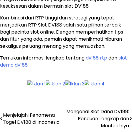
kesuksesan dalam bermain slot DV188.
Kombinasi dari RTP tinggi dan strategi yang tepat
menjadikan RTP Slot DV188 salah satu pilihan terbaik
bagi pecinta slot online. Dengan memperhatikan tips
dan fitur yang ada, pemain dapat menikmati hiburan
sekaligus peluang menang yang memuaskan.
Temukan informasi lengkap tentang
dv188 rtp
dan
slot
demo dv188
Mengenal Slot Dana DV188:
Post
Menjelajahi Fenomena
Panduan Lengkap dan
Togel DV188 di Indonesia
navigation
Manfaatnya