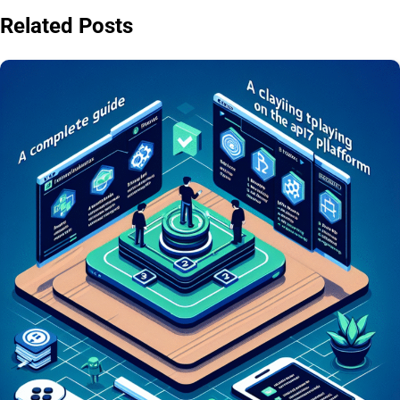
Related Posts