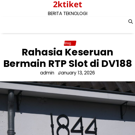
2ktiket
Skip
to
BERITA TEKNOLOGI
content
Blog
Rahasia Keseruan
Bermain RTP Slot di DV188
admin
January 13, 2026