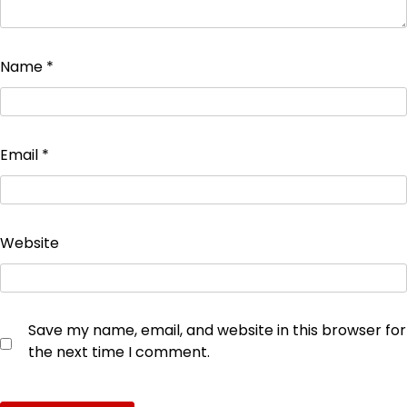
Name
*
Email
*
Website
Save my name, email, and website in this browser for
the next time I comment.