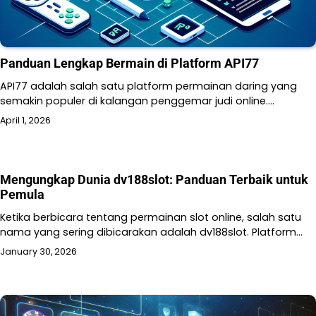
Panduan Lengkap Bermain di Platform API77
API77 adalah salah satu platform permainan daring yang
semakin populer di kalangan penggemar judi online.…
April 1, 2026
Mengungkap Dunia dv188slot: Panduan Terbaik untuk
Pemula
Ketika berbicara tentang permainan slot online, salah satu
nama yang sering dibicarakan adalah dv188slot. Platform…
January 30, 2026