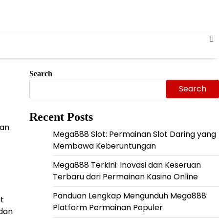
Search
Search
Recent Posts
gan
Mega888 Slot: Permainan Slot Daring yang
Membawa Keberuntungan
Mega888 Terkini: Inovasi dan Keseruan
Terbaru dari Permainan Kasino Online
Panduan Lengkap Mengunduh Mega888:
t
Platform Permainan Populer
 dan