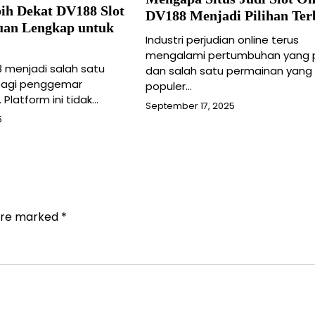
ih Dekat DV188 Slot
DV188 Menjadi Pilihan Ter
uan Lengkap untuk
Industri perjudian online terus
mengalami pertumbuhan yang 
8 menjadi salah satu
dan salah satu permainan yang 
 bagi penggemar
populer…
 Platform ini tidak…
September 17, 2025
5
 are marked
*