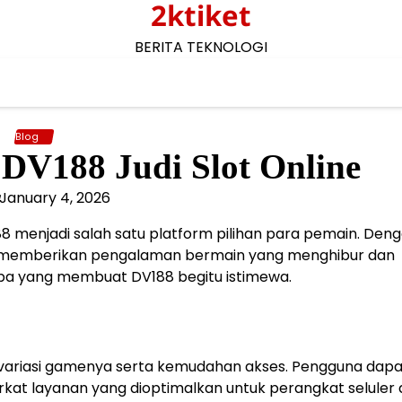
2ktiket
BERITA TEKNOLOGI
Blog
DV188 Judi Slot Online
January 4, 2026
188 menjadi salah satu platform pilihan para pemain. Den
 memberikan pengalaman bermain yang menghibur dan
 apa yang membuat DV188 begitu istimewa.
an variasi gamenya serta kemudahan akses. Pengguna dapa
kat layanan yang dioptimalkan untuk perangkat seluler