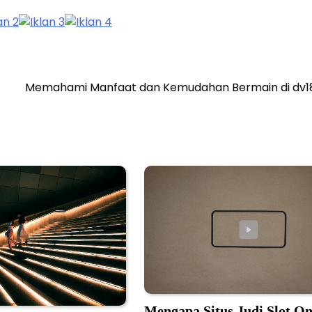
Memahami Manfaat dan Kemudahan Bermain di dv18
Mengapa Situs Judi Slot On