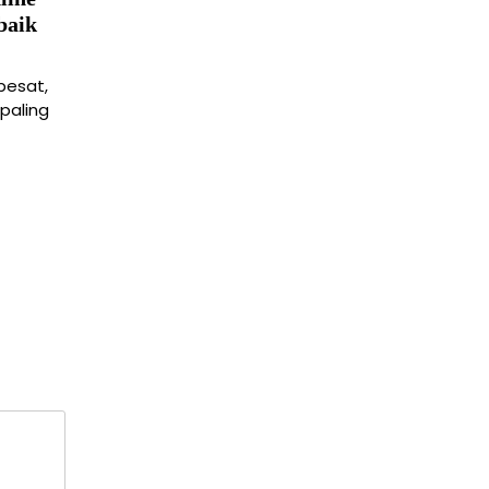
baik
pesat,
paling