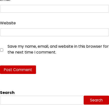
Website
Save my name, email, and website in this browser for
the next time I comment.
Search
Search