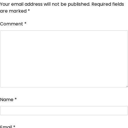
Your email address will not be published.
Required fields
are marked
*
Comment
*
Name
*
Email
*