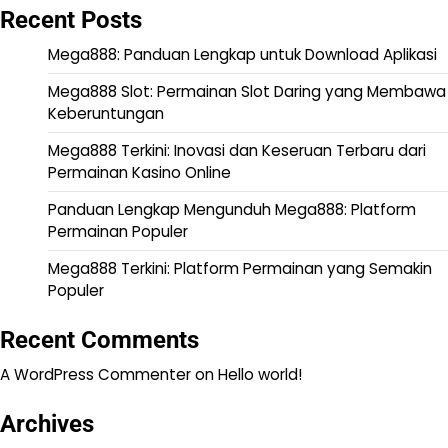
Recent Posts
Mega888: Panduan Lengkap untuk Download Aplikasi
Mega888 Slot: Permainan Slot Daring yang Membawa
Keberuntungan
Mega888 Terkini: Inovasi dan Keseruan Terbaru dari
Permainan Kasino Online
Panduan Lengkap Mengunduh Mega888: Platform
Permainan Populer
Mega888 Terkini: Platform Permainan yang Semakin
Populer
Recent Comments
A WordPress Commenter
on
Hello world!
Archives