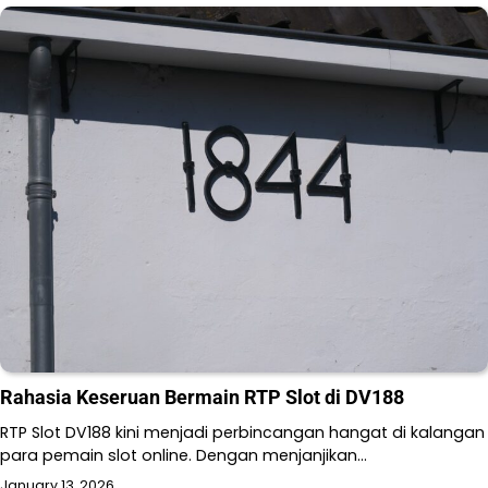
Rahasia Keseruan Bermain RTP Slot di DV188
RTP Slot DV188 kini menjadi perbincangan hangat di kalangan
para pemain slot online. Dengan menjanjikan…
January 13, 2026