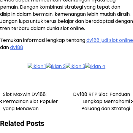
pemain. Dengan kombinasi strategi yang tepat dan
disiplin dalam bermain, kemenangan lebih mudah diraih.
Jangan lupa untuk terus belajar dan beradaptasi dengan
tren terbaru dalam dunia slot online.
Temukan informasi lengkap tentang
dv188 judi slot online
dan
dv188
Slot Maxwin DV188:
DV188 RTP Slot: Panduan
Post
Permainan Slot Populer
Lengkap Memahami
navigation
yang Menawan
Peluang dan Strategi
Related Posts