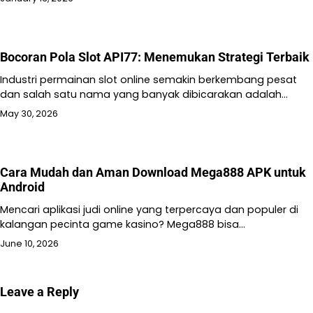
Bocoran Pola Slot API77: Menemukan Strategi Terbaik
Industri permainan slot online semakin berkembang pesat
dan salah satu nama yang banyak dibicarakan adalah…
May 30, 2026
Cara Mudah dan Aman Download Mega888 APK untuk
Android
Mencari aplikasi judi online yang terpercaya dan populer di
kalangan pecinta game kasino? Mega888 bisa…
June 10, 2026
Leave a Reply