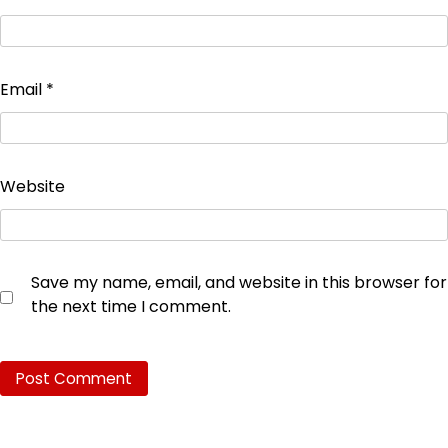
Email
*
Website
Save my name, email, and website in this browser for
the next time I comment.