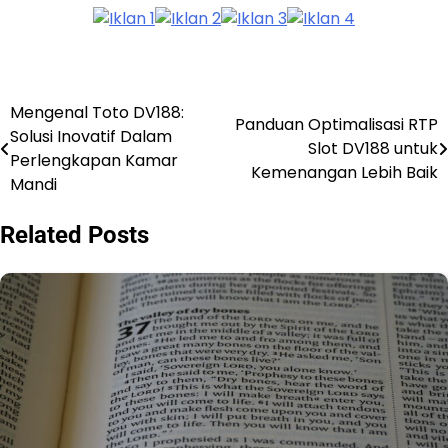
Mengenal Toto DV188:
Post
Panduan Optimalisasi RTP
Solusi Inovatif Dalam
Slot DV188 untuk
navigation
Perlengkapan Kamar
Kemenangan Lebih Baik
Mandi
Related Posts