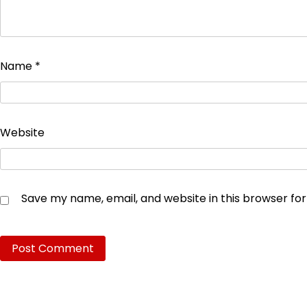
Name
*
Website
Save my name, email, and website in this browser fo