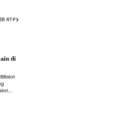
88 RTP
ain di
188slot
ng
lot.…