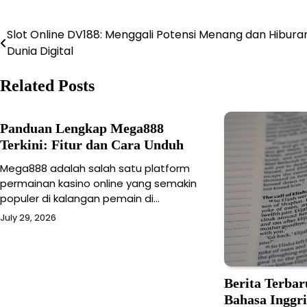
Slot Online DV188: Menggali Potensi Menang dan Hiburan
Post
Dunia Digital
navigation
Related Posts
Panduan Lengkap Mega888
Terkini: Fitur dan Cara Unduh
Mega888 adalah salah satu platform
permainan kasino online yang semakin
populer di kalangan pemain di…
July 29, 2026
Berita Terbar
Bahasa Inggri