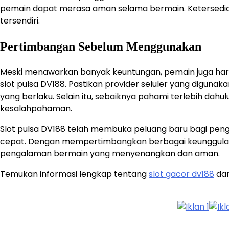
pemain dapat merasa aman selama bermain. Ketersediaan
tersendiri.
Pertimbangan Sebelum Menggunakan
Meski menawarkan banyak keuntungan, pemain juga h
slot pulsa DV188. Pastikan provider seluler yang digunak
yang berlaku. Selain itu, sebaiknya pahami terlebih dah
kesalahpahaman.
Slot pulsa DV188 telah membuka peluang baru bagi pen
cepat. Dengan mempertimbangkan berbagai keunggulan 
pengalaman bermain yang menyenangkan dan aman.
Temukan informasi lengkap tentang
slot gacor dv188
da