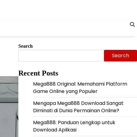
Search
Search
Recent Posts
Mega888 Original: Memahami Platform
Game Online yang Populer
Mengapa Mega888 Download Sangat
Diminati di Dunia Permainan Online?
Mega888: Panduan Lengkap untuk
Download Aplikasi