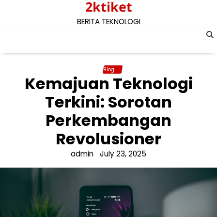
2ktiket
Skip
to
BERITA TEKNOLOGI
content
Blog
Kemajuan Teknologi
Terkini: Sorotan
Perkembangan
Revolusioner
admin
July 23, 2025