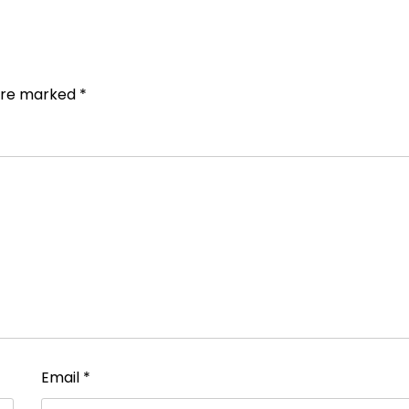
 are marked
*
Email
*