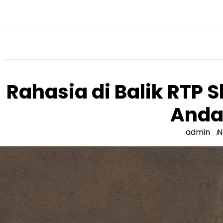
Skip
to
content
Rahasia di Balik RTP 
Anda
admin
N