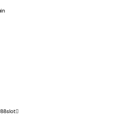
in
188slot