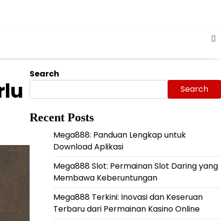
Search
rlu
Search
Recent Posts
Mega888: Panduan Lengkap untuk
Download Aplikasi
Mega888 Slot: Permainan Slot Daring yang
Membawa Keberuntungan
Mega888 Terkini: Inovasi dan Keseruan
Terbaru dari Permainan Kasino Online