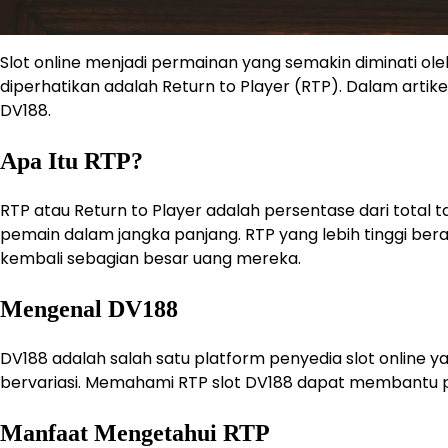
Slot online menjadi permainan yang semakin diminati ol
diperhatikan adalah Return to Player (RTP). Dalam arti
DV188.
Apa Itu RTP?
RTP atau Return to Player adalah persentase dari total
pemain dalam jangka panjang. RTP yang lebih tinggi ber
kembali sebagian besar uang mereka.
Mengenal DV188
DV188 adalah salah satu platform penyedia slot online
bervariasi. Memahami RTP slot DV188 dapat membantu 
Manfaat Mengetahui RTP