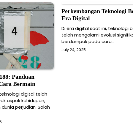
Perkembangan Teknologi Be
Era Digital
Di era digital saat ini, teknologi b
telah mengalami evolusi signifi
berdampak pada cara…
July 24, 2025
V188: Panduan
Cara Bermain
knologi digital telah
k aspek kehidupan,
dunia perjudian. Salah
5