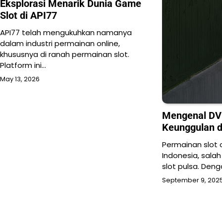
Eksplorasi Menarik Dunia Game
Slot di API77
API77 telah mengukuhkan namanya
dalam industri permainan online,
khususnya di ranah permainan slot.
Platform ini…
May 13, 2026
Mengenal DV1
Keunggulan d
Permainan slot o
Indonesia, sala
slot pulsa. De
September 9, 202