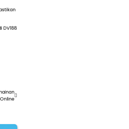
astikan
i DV188
mainan
Online