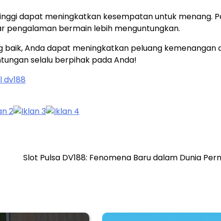
 tinggi dapat meningkatkan kesempatan untuk menang. P
gar pengalaman bermain lebih menguntungkan.
g baik, Anda dapat meningkatkan peluang kemenangan d
ntungan selalu berpihak pada Anda!
l dv188
Slot Pulsa DV188: Fenomena Baru dalam Dunia Per