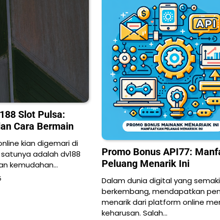
88 Slot Pulsa:
an Cara Bermain
nline kian digemari di
Promo Bonus API77: Manf
h satunya adalah dv188
Peluang Menarik Ini
ngan kemudahan…
5
Dalam dunia digital yang semak
berkembang, mendapatkan pe
menarik dari platform online me
keharusan. Salah…