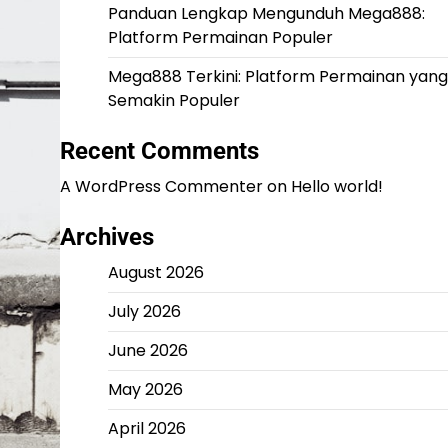
Panduan Lengkap Mengunduh Mega888:
Platform Permainan Populer
Mega888 Terkini: Platform Permainan yang
Semakin Populer
Recent Comments
A WordPress Commenter
on
Hello world!
Archives
August 2026
July 2026
June 2026
May 2026
April 2026