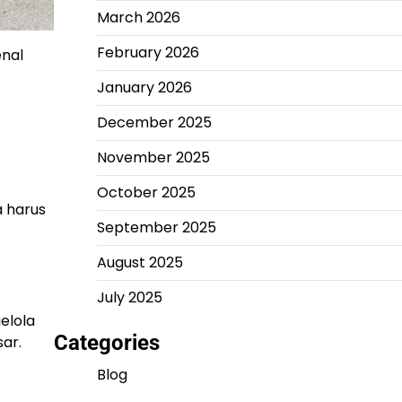
March 2026
February 2026
enal
January 2026
December 2025
November 2025
October 2025
 harus
September 2025
August 2025
July 2025
elola
Categories
ar.
Blog