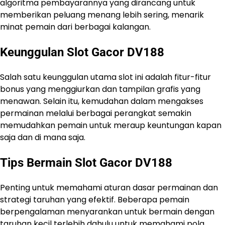
algoritma pembayarannya yang dirancang untuk
memberikan peluang menang lebih sering, menarik
minat pemain dari berbagai kalangan.
Keunggulan Slot Gacor DV188
Salah satu keunggulan utama slot ini adalah fitur-fitur
bonus yang menggiurkan dan tampilan grafis yang
menawan. Selain itu, kemudahan dalam mengakses
permainan melalui berbagai perangkat semakin
memudahkan pemain untuk meraup keuntungan kapan
saja dan di mana saja.
Tips Bermain Slot Gacor DV188
Penting untuk memahami aturan dasar permainan dan
strategi taruhan yang efektif. Beberapa pemain
berpengalaman menyarankan untuk bermain dengan
taruhan kecil terlebih dahulu untuk memahami pola