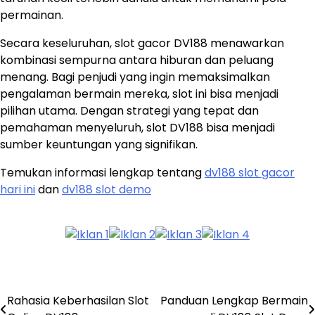
permainan.
Secara keseluruhan, slot gacor DV188 menawarkan
kombinasi sempurna antara hiburan dan peluang
menang. Bagi penjudi yang ingin memaksimalkan
pengalaman bermain mereka, slot ini bisa menjadi
pilihan utama. Dengan strategi yang tepat dan
pemahaman menyeluruh, slot DV188 bisa menjadi
sumber keuntungan yang signifikan.
Temukan informasi lengkap tentang
dv188 slot gacor
hari ini
dan
dv188 slot demo
Rahasia Keberhasilan Slot
Panduan Lengkap Bermain
Post