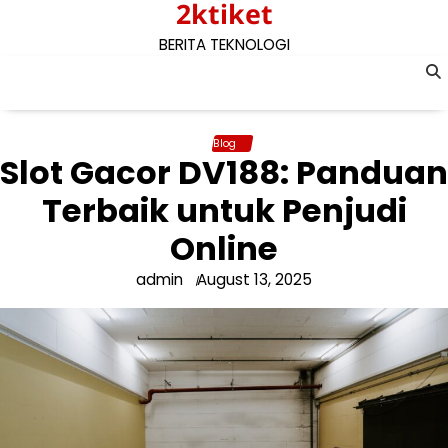
2ktiket
Skip
to
BERITA TEKNOLOGI
content
Blog
Slot Gacor DV188: Panduan
Terbaik untuk Penjudi
Online
admin
August 13, 2025