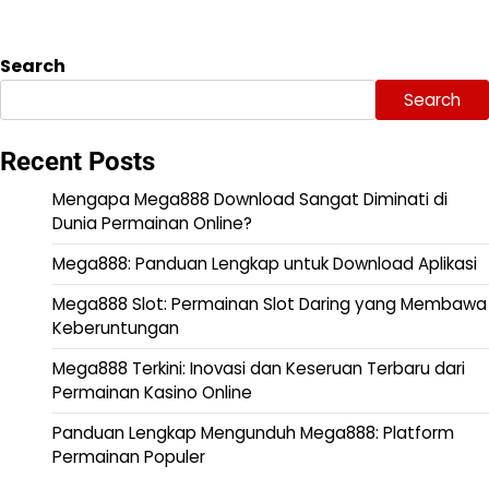
Search
Search
Recent Posts
Mengapa Mega888 Download Sangat Diminati di
Dunia Permainan Online?
Mega888: Panduan Lengkap untuk Download Aplikasi
Mega888 Slot: Permainan Slot Daring yang Membawa
Keberuntungan
Mega888 Terkini: Inovasi dan Keseruan Terbaru dari
Permainan Kasino Online
Panduan Lengkap Mengunduh Mega888: Platform
Permainan Populer