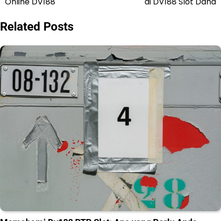
Online DV188
di DV188 Slot Dana
navigation
Related Posts