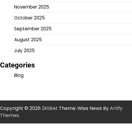
November 2025
October 2025
September 2025
August 2025
July 2025
Categories
Blog
Copyright © 2026
2ktiket
Theme: Wise News By
Artify
Themes
.