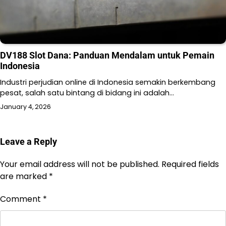
DV188 Slot Dana: Panduan Mendalam untuk Pemain
Indonesia
Industri perjudian online di Indonesia semakin berkembang
pesat, salah satu bintang di bidang ini adalah…
January 4, 2026
Leave a Reply
Your email address will not be published.
Required fields
are marked
*
Comment
*