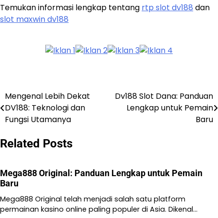
Temukan informasi lengkap tentang
rtp slot dv188
dan
slot maxwin dv188
Mengenal Lebih Dekat
Dv188 Slot Dana: Panduan
Post
DV188: Teknologi dan
Lengkap untuk Pemain
navigation
Fungsi Utamanya
Baru
Related Posts
Mega888 Original: Panduan Lengkap untuk Pemain
Baru
Mega888 Original telah menjadi salah satu platform
permainan kasino online paling populer di Asia. Dikenal…