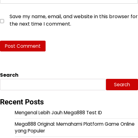
Save my name, email, and website in this browser for
the next time I comment.
Search
Search
Recent Posts
Mengenal Lebih Jauh Mega888 Test ID
Mega888 Original: Memahami Platform Game Online
yang Populer