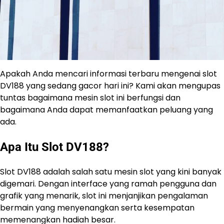
Apakah Anda mencari informasi terbaru mengenai slot
DV188 yang sedang gacor hari ini? Kami akan mengupas
tuntas bagaimana mesin slot ini berfungsi dan
bagaimana Anda dapat memanfaatkan peluang yang
ada.
Apa Itu Slot DV188?
Slot DV188 adalah salah satu mesin slot yang kini banyak
digemari. Dengan interface yang ramah pengguna dan
grafik yang menarik, slot ini menjanjikan pengalaman
bermain yang menyenangkan serta kesempatan
memenangkan hadiah besar.