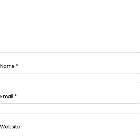
Name
*
Email
*
Website