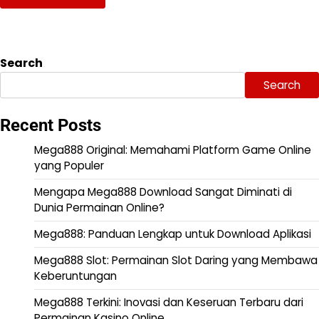
Search
Search
Recent Posts
Mega888 Original: Memahami Platform Game Online
yang Populer
Mengapa Mega888 Download Sangat Diminati di
Dunia Permainan Online?
Mega888: Panduan Lengkap untuk Download Aplikasi
Mega888 Slot: Permainan Slot Daring yang Membawa
Keberuntungan
Mega888 Terkini: Inovasi dan Keseruan Terbaru dari
Permainan Kasino Online