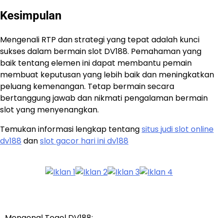
Kesimpulan
Mengenali RTP dan strategi yang tepat adalah kunci
sukses dalam bermain slot DV188. Pemahaman yang
baik tentang elemen ini dapat membantu pemain
membuat keputusan yang lebih baik dan meningkatkan
peluang kemenangan. Tetap bermain secara
bertanggung jawab dan nikmati pengalaman bermain
slot yang menyenangkan.
Temukan informasi lengkap tentang
situs judi slot online
dv188
dan
slot gacor hari ini dv188
Mengenal Togel DV188: