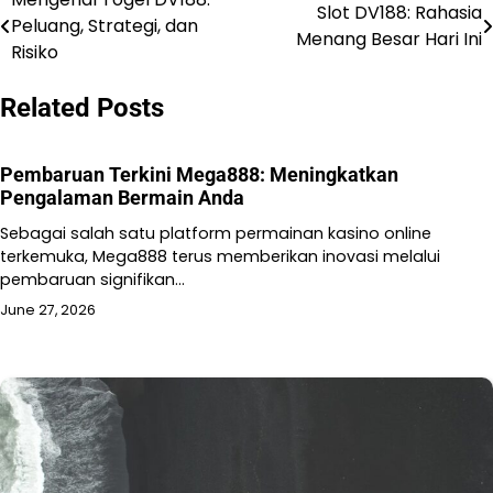
Post
Slot DV188: Rahasia
Peluang, Strategi, dan
Menang Besar Hari Ini
navigation
Risiko
Related Posts
Pembaruan Terkini Mega888: Meningkatkan
Pengalaman Bermain Anda
Sebagai salah satu platform permainan kasino online
terkemuka, Mega888 terus memberikan inovasi melalui
pembaruan signifikan…
June 27, 2026