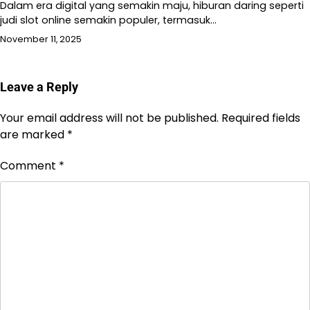
Dalam era digital yang semakin maju, hiburan daring seperti
judi slot online semakin populer, termasuk…
November 11, 2025
Leave a Reply
Your email address will not be published.
Required fields
are marked
*
Comment
*