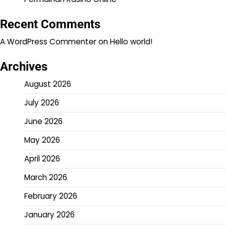
Recent Comments
A WordPress Commenter
on
Hello world!
Archives
August 2026
July 2026
June 2026
May 2026
April 2026
March 2026
February 2026
January 2026