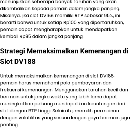
menunjukkan seberapa banyak taruhan yang akan
dikembalikan kepada pemain dalam jangka panjang.
Misalnya, jika slot DV188 memiliki RTP sebesar 95%, ini
berarti bahwa untuk setiap Rp100 yang dipertaruhkan,
pemain dapat mengharapkan untuk mendapatkan
kembali Rp95 dalam jangka panjang.
Strategi Memaksimalkan Kemenangan di
Slot DV188
Untuk memaksimalkan kemenangan di slot DV188,
pemain harus memahami pola pembayaran dan
frekuensi kemenangan. Menggunakan taruhan kecil dan
bermain untuk jangka waktu yang lebih lama dapat
meningkatkan peluang mendapatkan keuntungan dari
slot dengan RTP tinggi. Selain itu, memilih permainan
dengan volatilitas yang sesuai dengan gaya bermain juga
penting.