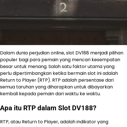
Dalam dunia perjudian online, slot DV188 menjadi pilihan
populer bagi para pemain yang mencari kesempatan
besar untuk menang. Salah satu faktor utama yang
perlu dipertimbangkan ketika bermain slot ini adalah
Return to Player (RTP). RTP adalah persentase dari
semua taruhan yang diharapkan untuk dibayarkan
kembali kepada pemain dari waktu ke waktu.
Apa itu RTP dalam Slot DV188?
RTP, atau Return to Player, adalah indikator yang