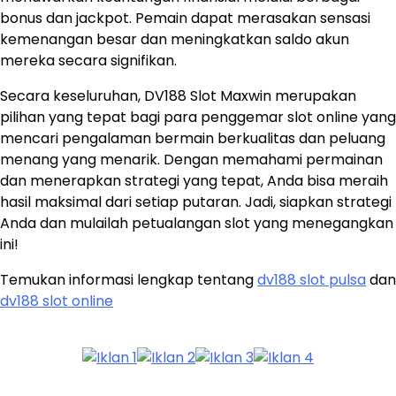
bonus dan jackpot. Pemain dapat merasakan sensasi
kemenangan besar dan meningkatkan saldo akun
mereka secara signifikan.
Secara keseluruhan, DV188 Slot Maxwin merupakan
pilihan yang tepat bagi para penggemar slot online yang
mencari pengalaman bermain berkualitas dan peluang
menang yang menarik. Dengan memahami permainan
dan menerapkan strategi yang tepat, Anda bisa meraih
hasil maksimal dari setiap putaran. Jadi, siapkan strategi
Anda dan mulailah petualangan slot yang menegangkan
ini!
Temukan informasi lengkap tentang
dv188 slot pulsa
dan
dv188 slot online