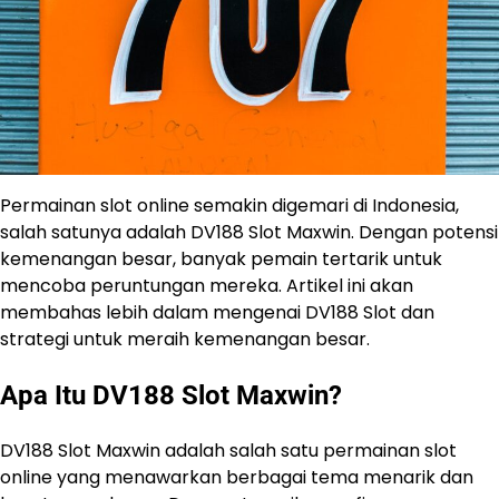
Permainan slot online semakin digemari di Indonesia,
salah satunya adalah DV188 Slot Maxwin. Dengan potensi
kemenangan besar, banyak pemain tertarik untuk
mencoba peruntungan mereka. Artikel ini akan
membahas lebih dalam mengenai DV188 Slot dan
strategi untuk meraih kemenangan besar.
Apa Itu DV188 Slot Maxwin?
DV188 Slot Maxwin adalah salah satu permainan slot
online yang menawarkan berbagai tema menarik dan