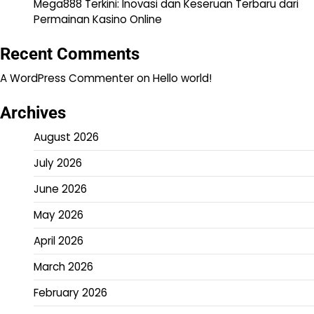
Mega888 Terkini: Inovasi dan Keseruan Terbaru dari
Permainan Kasino Online
Recent Comments
A WordPress Commenter
on
Hello world!
Archives
August 2026
July 2026
June 2026
May 2026
April 2026
March 2026
February 2026