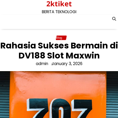
2ktiket
Skip
to
BERITA TEKNOLOGI
content
Blog
Rahasia Sukses Bermain di
DV188 Slot Maxwin
admin
January 3, 2026