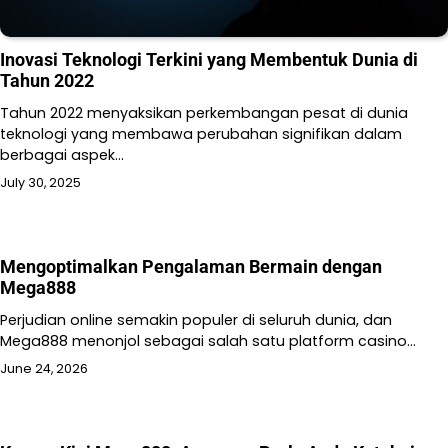
Inovasi Teknologi Terkini yang Membentuk Dunia di
Tahun 2022
Tahun 2022 menyaksikan perkembangan pesat di dunia
teknologi yang membawa perubahan signifikan dalam
berbagai aspek…
July 30, 2025
Mengoptimalkan Pengalaman Bermain dengan
Mega888
Perjudian online semakin populer di seluruh dunia, dan
Mega888 menonjol sebagai salah satu platform casino…
June 24, 2026