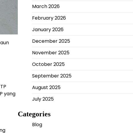
March 2026
February 2026
January 2026
December 2025
daun
November 2025
October 2025
September 2025
RTP
August 2025
TP yang
July 2025
Categories
Blog
ang