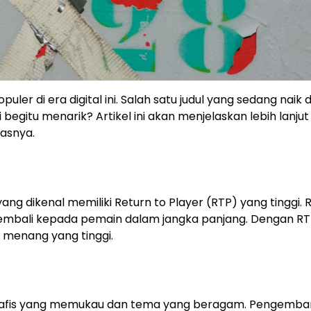
uler di era digital ini. Salah satu judul yang sedang naik 
egitu menarik? Artikel ini akan menjelaskan lebih lanjut
tasnya.
ng dikenal memiliki Return to Player (RTP) yang tinggi. 
 kembali kepada pemain dalam jangka panjang. Dengan R
g menang yang tinggi.
 grafis yang memukau dan tema yang beragam. Pengemb