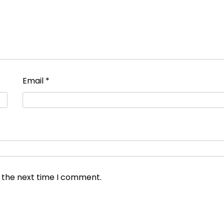
Email
*
r the next time I comment.