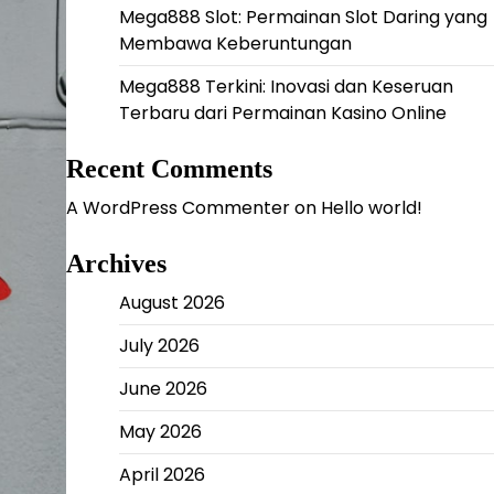
Mega888 Slot: Permainan Slot Daring yang
Membawa Keberuntungan
Mega888 Terkini: Inovasi dan Keseruan
Terbaru dari Permainan Kasino Online
Recent Comments
A WordPress Commenter
on
Hello world!
Archives
August 2026
July 2026
June 2026
May 2026
April 2026