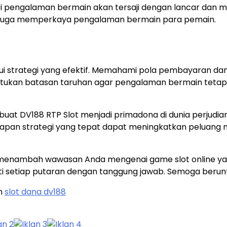
i pengalaman bermain akan tersaji dengan lancar dan m
tapi juga memperkaya pengalaman bermain para pemain.
ui strategi yang efektif. Memahami pola pembayaran da
tukan batasan taruhan agar pengalaman bermain tetap
 DV188 RTP Slot menjadi primadona di dunia perjudian 
apan strategi yang tepat dapat meningkatkan peluang
at menambah wawasan Anda mengenai game slot online y
ati setiap putaran dengan tanggung jawab. Semoga berun
n
slot dana dv188