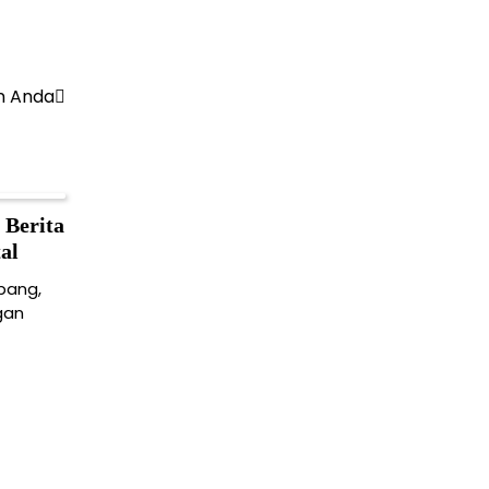
n Anda
 Berita
al
bang,
gan