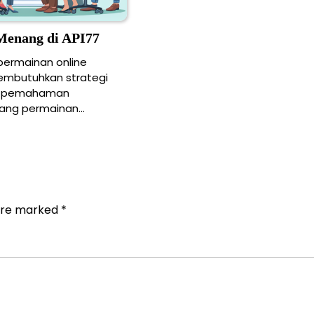
 Menang di API77
ermainan online
membutuhkan strategi
n pemahaman
ang permainan…
 are marked
*