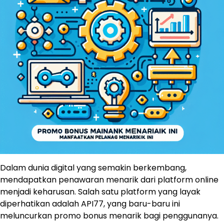
Dalam dunia digital yang semakin berkembang,
mendapatkan penawaran menarik dari platform online
menjadi keharusan. Salah satu platform yang layak
diperhatikan adalah API77, yang baru-baru ini
meluncurkan promo bonus menarik bagi penggunanya.