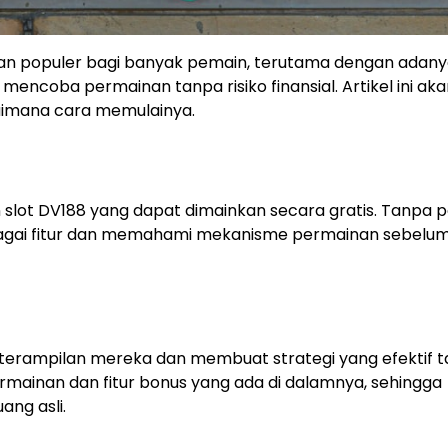
ihan populer bagi banyak pemain, terutama dengan adanya
coba permainan tanpa risiko finansial. Artikel ini aka
imana cara memulainya.
slot DV188 yang dapat dimainkan secara gratis. Tanpa p
bagai fitur dan memahami mekanisme permainan sebelu
erampilan mereka dan membuat strategi yang efektif 
mainan dan fitur bonus yang ada di dalamnya, sehingga
ng asli.