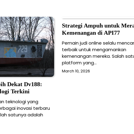
Strategi Ampuh untuk Mer
Kemenangan di API77
Pemain judi online selalu mencar
terbaik untuk mengamankan
kemenangan mereka. Salah sat
platform yang…
March 10, 2026
ih Dekat Dv188:
logi Terkini
n teknologi yang
erbagai inovasi terbaru
alah satunya adalah