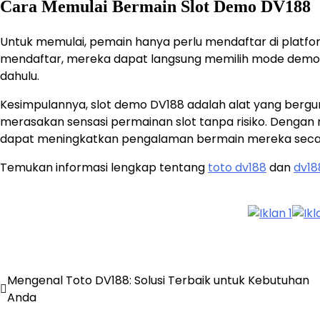
Cara Memulai Bermain Slot Demo DV188
Untuk memulai, pemain hanya perlu mendaftar di platfo
mendaftar, mereka dapat langsung memilih mode demo d
dahulu.
Kesimpulannya, slot demo DV188 adalah alat yang ber
merasakan sensasi permainan slot tanpa risiko. Denga
dapat meningkatkan pengalaman bermain mereka secara
Temukan informasi lengkap tentang
toto dv188
dan
dv18
Mengenal Toto DV188: Solusi Terbaik untuk Kebutuhan
Post
Anda
navigation