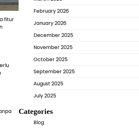
February 2026
 fitur
January 2026
n
December 2025
November 2025
October 2025
erlu
September 2025
m
August 2025
July 2025
Categories
tanpa
Blog