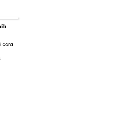
aih
i cara
u