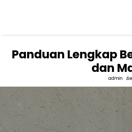
Skip
to
content
Panduan Lengkap Be
dan M
admin
Se