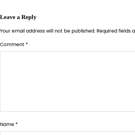
Leave a Reply
Your email address will not be published.
Required fields
Comment
*
Name
*