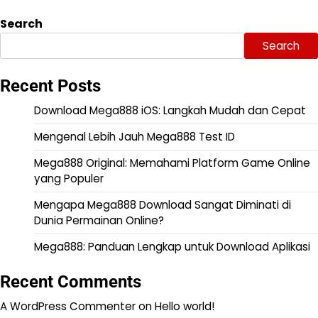
Search
Search
Recent Posts
Download Mega888 iOS: Langkah Mudah dan Cepat
Mengenal Lebih Jauh Mega888 Test ID
Mega888 Original: Memahami Platform Game Online
yang Populer
Mengapa Mega888 Download Sangat Diminati di
Dunia Permainan Online?
Mega888: Panduan Lengkap untuk Download Aplikasi
Recent Comments
A WordPress Commenter
on
Hello world!