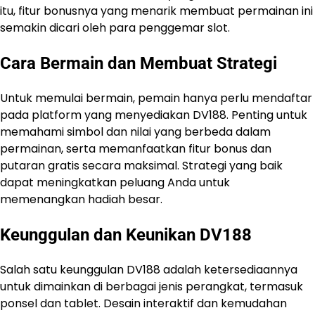
itu, fitur bonusnya yang menarik membuat permainan ini
semakin dicari oleh para penggemar slot.
Cara Bermain dan Membuat Strategi
Untuk memulai bermain, pemain hanya perlu mendaftar
pada platform yang menyediakan DV188. Penting untuk
memahami simbol dan nilai yang berbeda dalam
permainan, serta memanfaatkan fitur bonus dan
putaran gratis secara maksimal. Strategi yang baik
dapat meningkatkan peluang Anda untuk
memenangkan hadiah besar.
Keunggulan dan Keunikan DV188
Salah satu keunggulan DV188 adalah ketersediaannya
untuk dimainkan di berbagai jenis perangkat, termasuk
ponsel dan tablet. Desain interaktif dan kemudahan