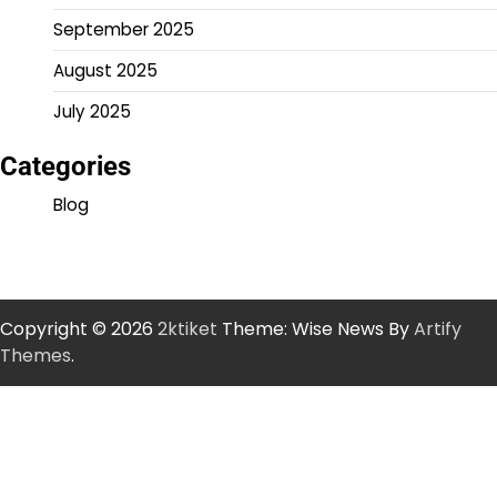
September 2025
August 2025
July 2025
Categories
Blog
Copyright © 2026
2ktiket
Theme: Wise News By
Artify
Themes
.