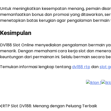
Untuk meningkatkan kesempatan menang, pemain disar
memanfaatkan bonus dan promosi yang ditawarkan, serta
menetapkan batas kerugian agar pengalaman bermain 
Kesimpulan
DV188 Slot Online menyediakan pengalaman bermain 
menarik. Dengan memahami cara kerja slot dan menera
keuntungan dari permainan ini. Selalu bermain secara b
Temukan informasi lengkap tentang
dv188 rtp
dan
slot 
RTP Slot DV188: Menang dengan Peluang Terbaik
Post