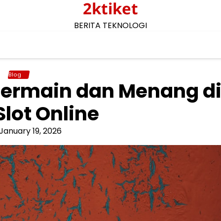
2ktiket
BERITA TEKNOLOGI
Blog
ermain dan Menang d
lot Online
January 19, 2026