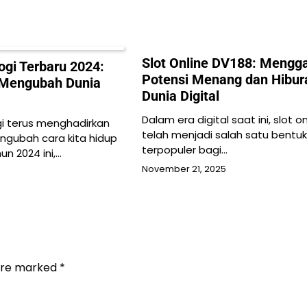
Slot Online DV188: Mengga
ogi Terbaru 2024:
Potensi Menang dan Hibura
 Mengubah Dunia
Dunia Digital
Dalam era digital saat ini, slot on
ogi terus menghadirkan
telah menjadi salah satu bentuk
ngubah cara kita hidup
terpopuler bagi…
un 2024 ini,…
November 21, 2025
 are marked
*