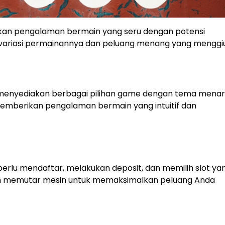
warkan pengalaman bermain yang seru dengan potensi
t variasi permainannya dan peluang menang yang menggi
g menyediakan berbagai pilihan game dengan tema menar
k memberikan pengalaman bermain yang intuitif dan
rlu mendaftar, melakukan deposit, dan memilih slot yan
elum memutar mesin untuk memaksimalkan peluang Anda