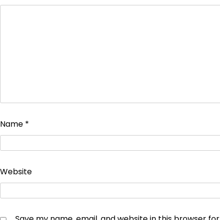
Name
*
Website
Save my name, email, and website in this browser fo