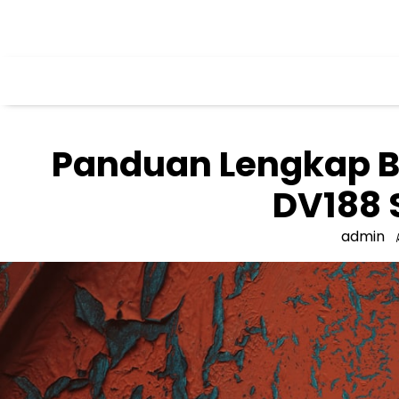
Skip
to
content
Panduan Lengkap B
DV188 S
admin