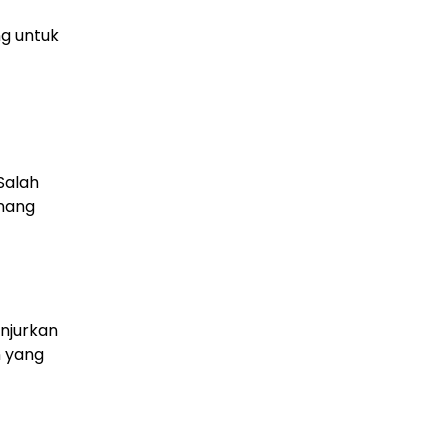
g untuk
Salah
enang
njurkan
n yang