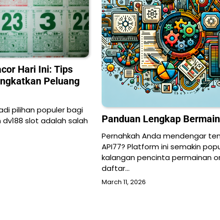
cor Hari Ini: Tips
ingkatkan Peluang
adi pilihan populer bagi
Panduan Lengkap Bermain
n dv188 slot adalah salah
Pernahkah Anda mendengar te
API77? Platform ini semakin popu
kalangan pencinta permainan on
daftar…
March 11, 2026