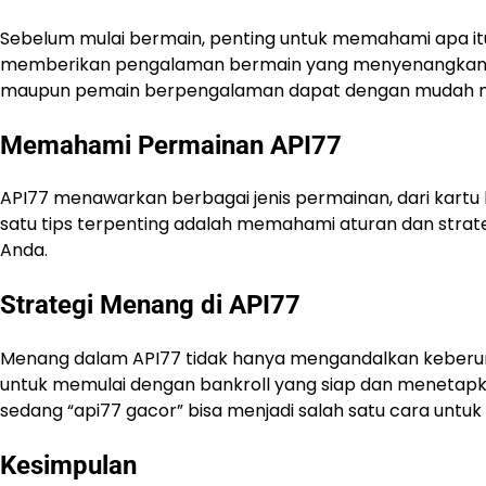
Sebelum mulai bermain, penting untuk memahami apa itu
memberikan pengalaman bermain yang menyenangkan 
maupun pemain berpengalaman dapat dengan mudah men
Memahami Permainan API77
API77 menawarkan berbagai jenis permainan, dari kartu h
satu tips terpenting adalah memahami aturan dan stra
Anda.
Strategi Menang di API77
Menang dalam API77 tidak hanya mengandalkan keberuntu
untuk memulai dengan bankroll yang siap dan menetapk
sedang “api77 gacor” bisa menjadi salah satu cara unt
Kesimpulan