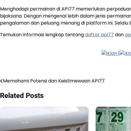
Menghadapi permainan di API77 memerlukan perpaduan a
bijaksana. Dengan mengenal lebih dalam jenis permaina
pengalaman dan peluang menang di platform ini. Selalu
Temukan informasi lengkap tentang
daftar api77
dan
ap
Memahami Potensi dan Keistimewaan API77
Post
navigation
Related Posts