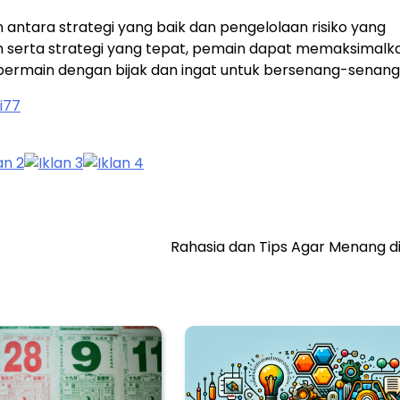
ntara strategi yang baik dan pengelolaan risiko yang
n serta strategi yang tepat, pemain dapat memaksimalk
 bermain dengan bijak dan ingat untuk bersenang-senang
i77
Rahasia dan Tips Agar Menang d