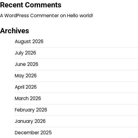
Recent Comments
A WordPress Commenter
on
Hello world!
Archives
August 2026
July 2026
June 2026
May 2026
April 2026
March 2026
February 2026
January 2026
December 2025