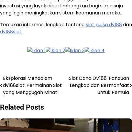
investasi yang layak dipertimbangkan bagi siapa saja
yang ingin meningkatkan sistem keamanan mereka.
Temukan informasi lengkap tentang
slot pulsa dv188
dan
dv188slot
Eksplorasi Mendalam
Slot Dana DV188: Panduan
Post
dv188slot: Permainan Slot
Lengkap dan Bermanfaat
navigation
yang Menggugah Minat
untuk Pemula
Related Posts