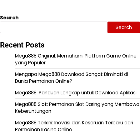
Search
Search
Recent Posts
Mega888 Original: Memahami Platform Game Online
yang Populer
Mengapa Mega888 Download Sangat Diminati di
Dunia Permainan Online?
Mega888: Panduan Lengkap untuk Download Aplikasi
Mega888 Slot: Permainan Slot Daring yang Membawa
Keberuntungan
Mega888 Terkini: Inovasi dan Keseruan Terbaru dari
Permainan Kasino Online