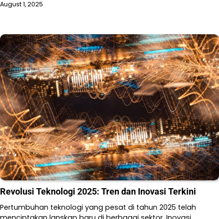
August 1, 2025
Revolusi Teknologi 2025: Tren dan Inovasi Terkini
Pertumbuhan teknologi yang pesat di tahun 2025 telah
menciptakan lanskap baru di berbagai sektor. Inovasi…