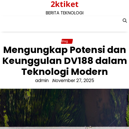
2ktiket
Skip
to
BERITA TEKNOLOGI
content
Blog
Mengungkap Potensi dan
Keunggulan DV188 dalam
Teknologi Modern
admin
November 27, 2025