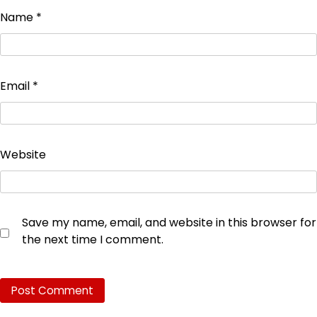
Name
*
Email
*
Website
Save my name, email, and website in this browser for
the next time I comment.