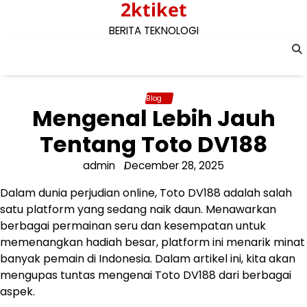
2ktiket
Skip
to
BERITA TEKNOLOGI
content
Blog
Mengenal Lebih Jauh
Tentang Toto DV188
admin
December 28, 2025
Dalam dunia perjudian online, Toto DV188 adalah salah
satu platform yang sedang naik daun. Menawarkan
berbagai permainan seru dan kesempatan untuk
memenangkan hadiah besar, platform ini menarik minat
banyak pemain di Indonesia. Dalam artikel ini, kita akan
mengupas tuntas mengenai Toto DV188 dari berbagai
aspek.