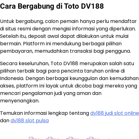
Cara Bergabung di Toto DV188
Untuk bergabung, calon pemain hanya perlu mendaftar
di situs resmi dengan mengisi informasi yang diperlukan.
Setelah itu, deposit awal dapat dilakukan untuk mulai
bermain. Platform ini mendukung berbagai pilihan
pembayaran, memudahkan transaksi bagi pengguna.
Secara keseluruhan, Toto DV188 merupakan salah satu
pilihan terbaik bagi para pencinta taruhan online di
Indonesia. Dengan berbagai keunggulan dan kemudahan
akses, platform ini layak untuk dicoba bagi mereka yang
mencari pengalaman judi yang aman dan
menyenangkan.
Temukan informasi lengkap tentang
dv188 judi slot online
dan
dv188 slot pulsa