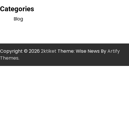
Categories
Blog
Copyright © 2026
2ktiket
Theme: Wise News By
Artify
Themes
.