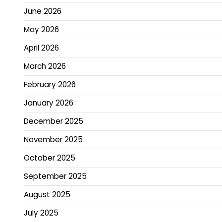
June 2026
May 2026
April 2026
March 2026
February 2026
January 2026
December 2025
November 2025
October 2025
September 2025
August 2025
July 2025