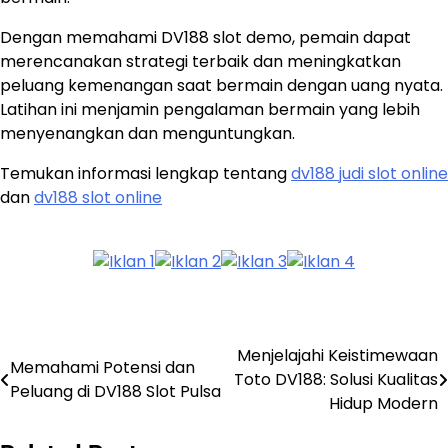
Dengan memahami DV188 slot demo, pemain dapat
merencanakan strategi terbaik dan meningkatkan
peluang kemenangan saat bermain dengan uang nyata.
Latihan ini menjamin pengalaman bermain yang lebih
menyenangkan dan menguntungkan.
Temukan informasi lengkap tentang
dv188 judi slot online
dan
dv188 slot online
Menjelajahi Keistimewaan
Post
Memahami Potensi dan
Toto DV188: Solusi Kualitas
Peluang di DV188 Slot Pulsa
navigation
Hidup Modern