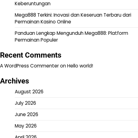
Keberuntungan
Mega888 Terkini: Inovasi dan Keseruan Terbaru dari
Permainan Kasino Online
Panduan Lengkap Mengunduh Mega888: Platform
Permainan Populer
Recent Comments
A WordPress Commenter
on
Hello world!
Archives
August 2026
July 2026
June 2026
May 2026
April 2026