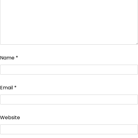
Name
*
Email
*
Website