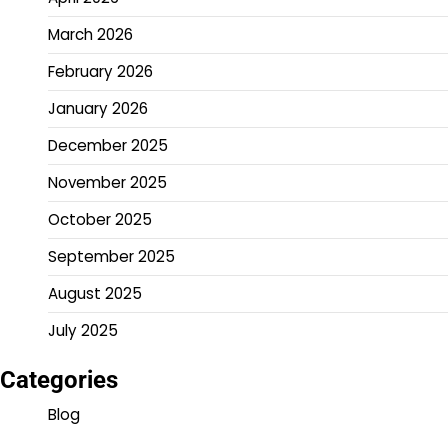
March 2026
February 2026
January 2026
December 2025
November 2025
October 2025
September 2025
August 2025
July 2025
Categories
Blog