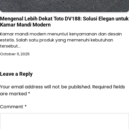
Mengenal Lebih Dekat Toto DV188: Solusi Elegan untuk
Kamar Mandi Modern
Kamar mandi modern menuntut kenyamanan dan desain
estetis. Salah satu produk yang memenuhi kebutuhan
tersebut…
October 11, 2025
Leave a Reply
Your email address will not be published.
Required fields
are marked
*
Comment
*