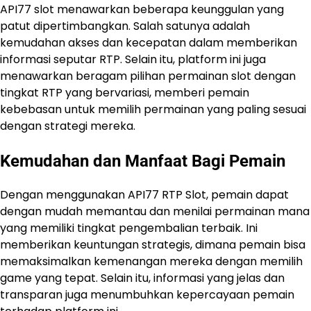
API77 slot menawarkan beberapa keunggulan yang
patut dipertimbangkan. Salah satunya adalah
kemudahan akses dan kecepatan dalam memberikan
informasi seputar RTP. Selain itu, platform ini juga
menawarkan beragam pilihan permainan slot dengan
tingkat RTP yang bervariasi, memberi pemain
kebebasan untuk memilih permainan yang paling sesuai
dengan strategi mereka.
Kemudahan dan Manfaat Bagi Pemain
Dengan menggunakan API77 RTP Slot, pemain dapat
dengan mudah memantau dan menilai permainan mana
yang memiliki tingkat pengembalian terbaik. Ini
memberikan keuntungan strategis, dimana pemain bisa
memaksimalkan kemenangan mereka dengan memilih
game yang tepat. Selain itu, informasi yang jelas dan
transparan juga menumbuhkan kepercayaan pemain