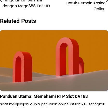
Pengalaman Bermain
navigation
untuk Pemain Kasino
dengan Mega888 Test ID
Online
Related Posts
Panduan Utama: Memahami RTP Slot DV188
Saat menjelajahi dunia perjudian online, istilah RTP seringkali