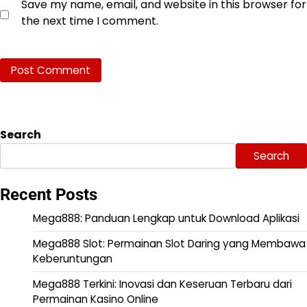
Save my name, email, and website in this browser for
the next time I comment.
Search
Search
Recent Posts
Mega888: Panduan Lengkap untuk Download Aplikasi
Mega888 Slot: Permainan Slot Daring yang Membawa
Keberuntungan
Mega888 Terkini: Inovasi dan Keseruan Terbaru dari
Permainan Kasino Online