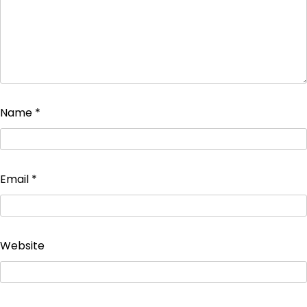
Name
*
Email
*
Website