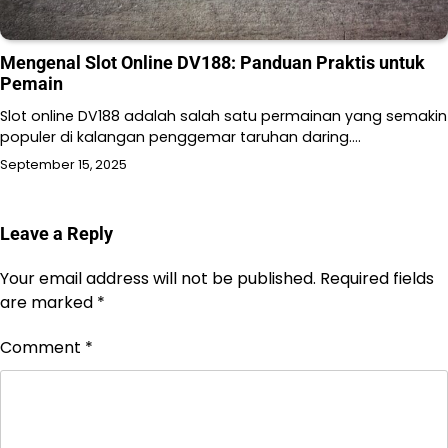
Mengenal Slot Online DV188: Panduan Praktis untuk
Pemain
Slot online DV188 adalah salah satu permainan yang semakin
populer di kalangan penggemar taruhan daring.…
September 15, 2025
Leave a Reply
Your email address will not be published.
Required fields
are marked
*
Comment
*