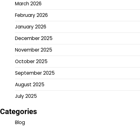
March 2026
February 2026
January 2026
December 2025
November 2025
October 2025
September 2025
August 2025
July 2025
Categories
Blog