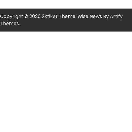
Copyright © 2026
2ktiket
Theme: Wise News By
Artify
Themes
.