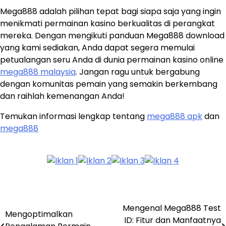
Mega888 adalah pilihan tepat bagi siapa saja yang ingin
menikmati permainan kasino berkualitas di perangkat
mereka. Dengan mengikuti panduan Mega888 download
yang kami sediakan, Anda dapat segera memulai
petualangan seru Anda di dunia permainan kasino online
mega888 malaysia
. Jangan ragu untuk bergabung
dengan komunitas pemain yang semakin berkembang
dan raihlah kemenangan Anda!
Temukan informasi lengkap tentang
mega888 apk
dan
mega888
Mengenal Mega888 Test
Post
Mengoptimalkan
ID: Fitur dan Manfaatnya