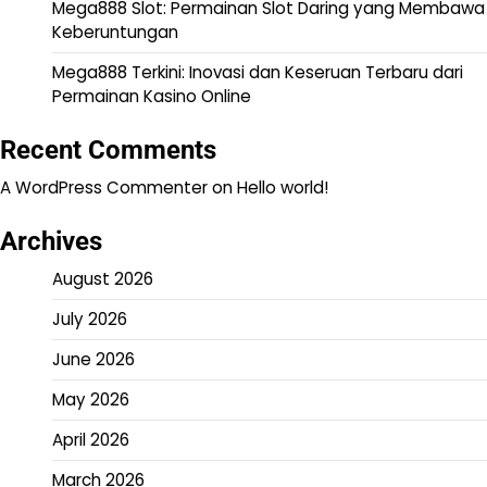
Mega888 Slot: Permainan Slot Daring yang Membawa
Keberuntungan
Mega888 Terkini: Inovasi dan Keseruan Terbaru dari
Permainan Kasino Online
Recent Comments
A WordPress Commenter
on
Hello world!
Archives
August 2026
July 2026
June 2026
May 2026
April 2026
March 2026