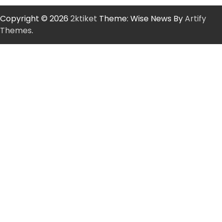
Copyright © 2026
2ktiket
Theme: Wise News By
Artify
Themes
.