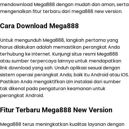
mendownload Mega888 dengan mudah dan aman, serta
mengenalkan fitur terbaru dari mega888 new version.
Cara Download Mega888
Untuk mengunduh Mega888, langkah pertama yang
harus dilakukan adalah memastikan perangkat Anda
terhubung ke internet. Kunjungi situs resmi Mega888
atau sumber terpercaya lainnya untuk mendapatkan
link download yang sah. Unduh aplikasi sesuai dengan
sistem operasi perangkat Anda, baik itu Android atau iOS.
Pastikan Anda mengaktifkan izin instalasi dari sumber
tak dikenal pada pengaturan keamanan untuk
perangkat Android.
Fitur Terbaru Mega888 New Version
Mega888 terus meningkatkan kualitas layanan dengan