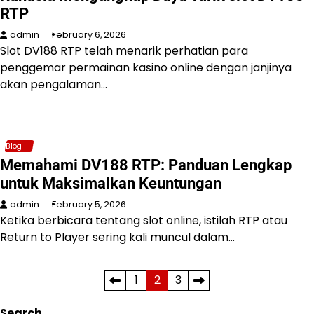
RTP
admin
February 6, 2026
Slot DV188 RTP telah menarik perhatian para
penggemar permainan kasino online dengan janjinya
akan pengalaman…
Blog
Memahami DV188 RTP: Panduan Lengkap
untuk Maksimalkan Keuntungan
admin
February 5, 2026
Ketika berbicara tentang slot online, istilah RTP atau
Return to Player sering kali muncul dalam…
Posts
1
2
3
pagination
Search