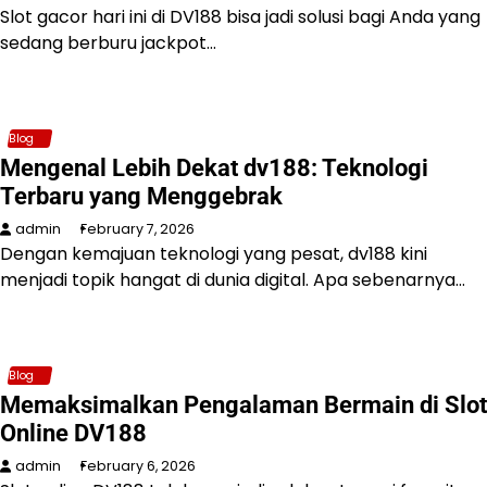
Slot gacor hari ini di DV188 bisa jadi solusi bagi Anda yang
sedang berburu jackpot…
Blog
Mengenal Lebih Dekat dv188: Teknologi
Terbaru yang Menggebrak
admin
February 7, 2026
Dengan kemajuan teknologi yang pesat, dv188 kini
menjadi topik hangat di dunia digital. Apa sebenarnya…
Blog
Memaksimalkan Pengalaman Bermain di Slot
Online DV188
admin
February 6, 2026