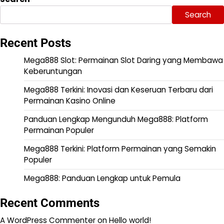
Search
Recent Posts
Mega888 Slot: Permainan Slot Daring yang Membawa
Keberuntungan
Mega888 Terkini: Inovasi dan Keseruan Terbaru dari
Permainan Kasino Online
Panduan Lengkap Mengunduh Mega888: Platform
Permainan Populer
Mega888 Terkini: Platform Permainan yang Semakin
Populer
Mega888: Panduan Lengkap untuk Pemula
Recent Comments
A WordPress Commenter
on
Hello world!