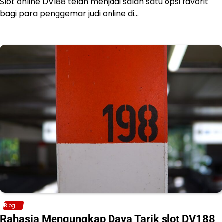
Slot online DV188 telah menjadi salah satu opsi favorit
bagi para penggemar judi online di…
Blog
Rahasia Mengungkap Daya Tarik slot DV188